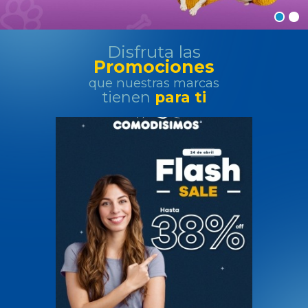
o
Disfruta las
m
Promociones
que nuestras marcas
e
tienen
para ti
r
c
i
a
l
C