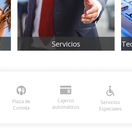
Servicios
Te
Cajeros
Plaza de
Servicios
automáticos
Comida
Especiales