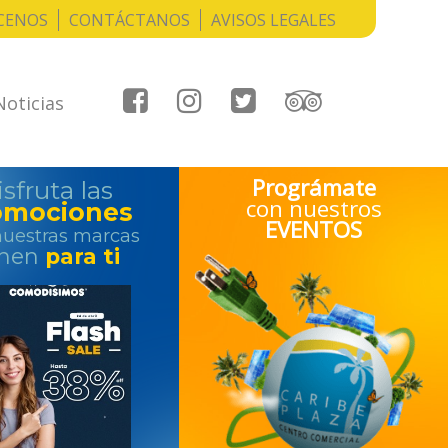
CENOS
CONTÁCTANOS
AVISOS LEGALES
Noticias
Prográmate
sfruta las
con nuestros
omociones
EVENTOS
uestras marcas
enen
para ti