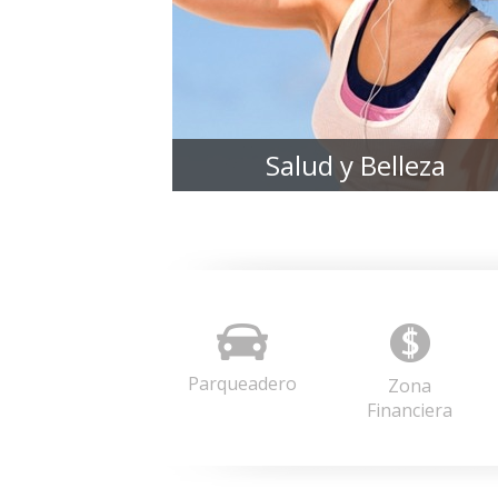
a
Salud y Belleza
Parqueadero
Zona
Financiera