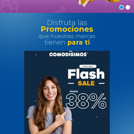
o
Disfruta las
m
Promociones
que nuestras marcas
e
tienen
para ti
r
c
i
a
l
C