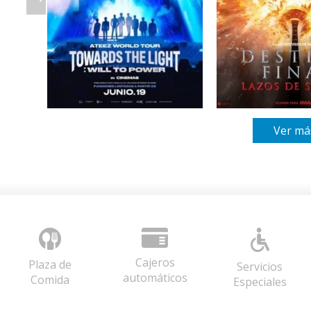
Ver má
Cajeros
Plaza de
Servicios
automáticos
Comida
Especiales