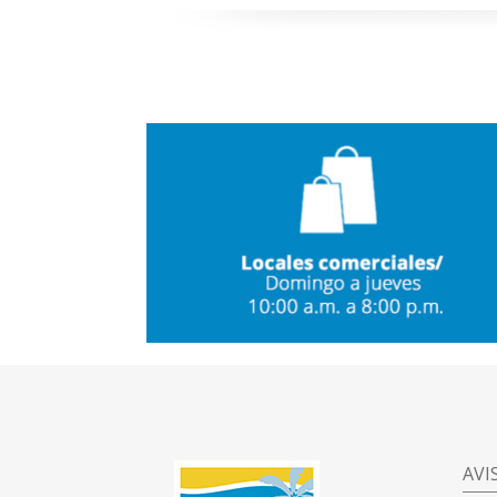
a
AVI