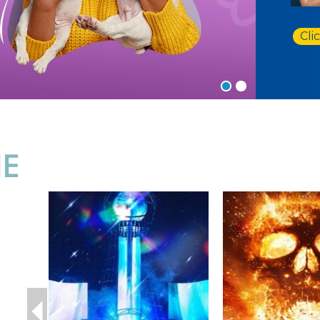
Cli
NE