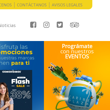
CENOS
CONTÁCTANOS
AVISOS LEGALES
Noticias
Prográmate
sfruta las
con nuestros
omociones
EVENTOS
uestras marcas
enen
para ti